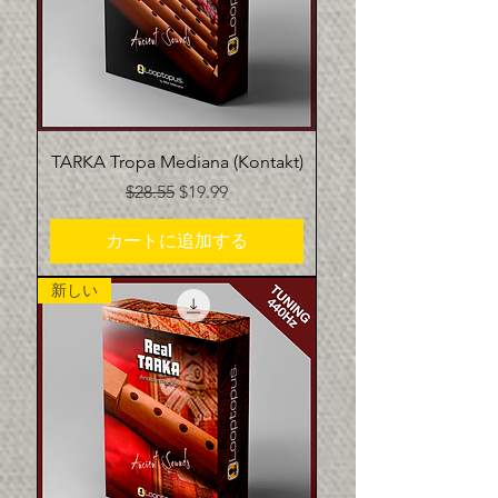
TARKA Tropa Mediana (Kontakt)
通常価格
セール価格
$28.55
$19.99
カートに追加する
新しい