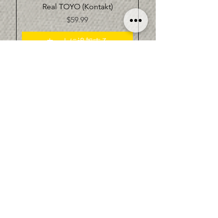
Real TOYO (Kontakt)
価格
$59.99
カートに追加する
新しい
Real TARKA (Kontakt)
通常価格
セール価格
$59.99
$44.99