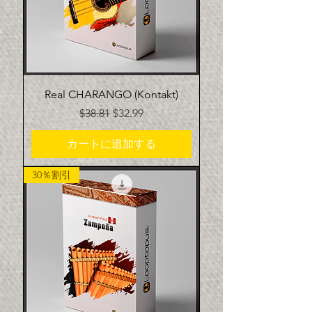
Real CHARANGO (Kontakt)
通常価格
セール価格
$38.81
$32.99
カートに追加する
30％割引