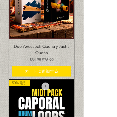
Dúo Ancestral: Quena y Jacha
Quena
通常価格
セール価格
$84.98
$76.99
カートに追加する
50% 割引