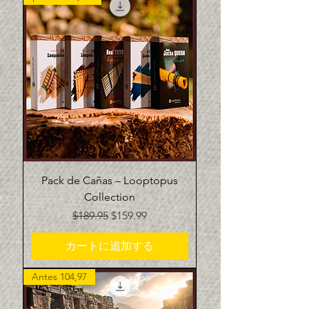
Pack de Cañas – Looptopus
Collection
通常価格
セール価格
$189.95
$159.99
カートに追加する
Antes 104,97