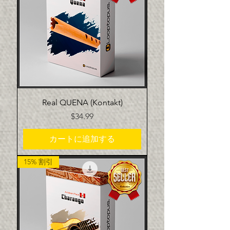
Real QUENA (Kontakt)
価格
$34.99
カートに追加する
15% 割引