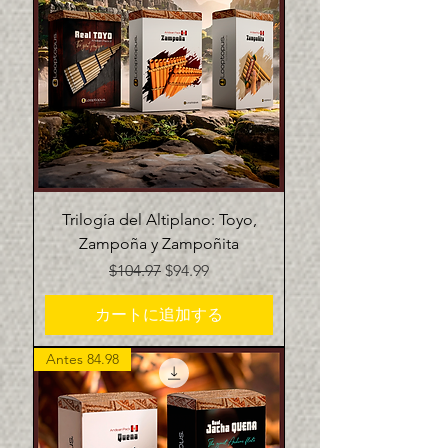
Trilogía del Altiplano: Toyo,
Zampoña y Zampoñita
通常価格
セール価格
$104.97
$94.99
カートに追加する
Antes 84.98