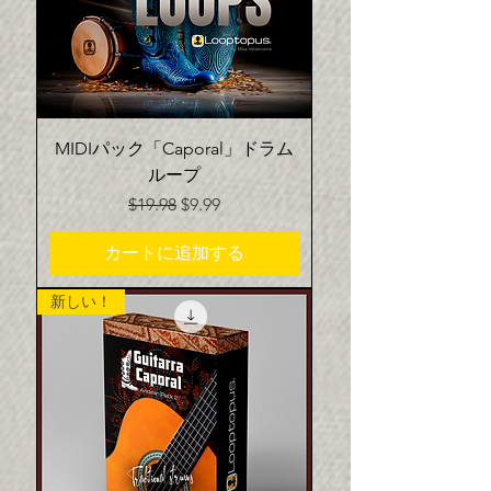
MIDIパック「Caporal」ドラム
ループ
通常価格
セール価格
$19.98
$9.99
カートに追加する
新しい！