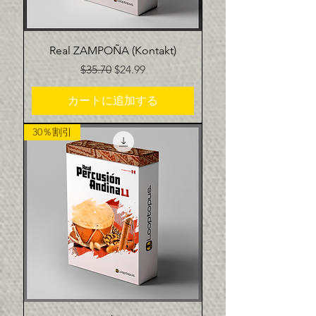
Real ZAMPOÑA (Kontakt)
通常価格
セール価格
$35.70
$24.99
カートに追加する
30％割引