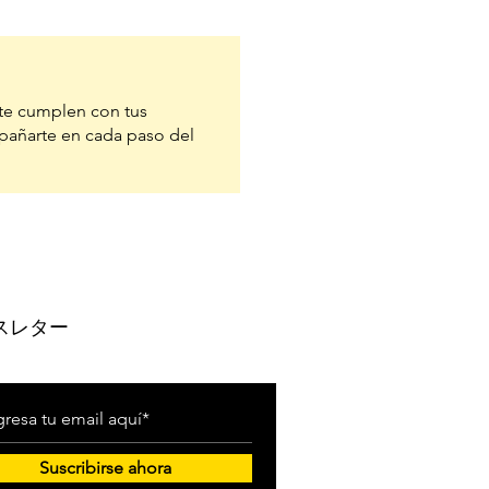
te cumplen con tus
pañarte en cada paso del
スレター
Suscribirse ahora