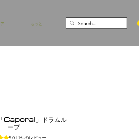
トア
もっと…
「Caporal」ドラムル
ープ
件のレビューに基づき、5つ星中5.0です。
5.0 | 1件のレビュー