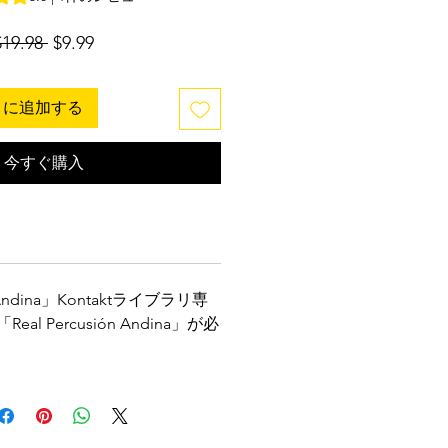
通
セ
$19.98 
$9.99
常
ー
価
ル
トに追加する
格
価
格
今すぐ購入
n Andina」Kontaktライブラリ専
al Percusión Andina」が必