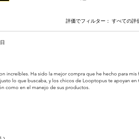
評価でフィルター：
すべての評
3日
ます。
on increíbles. Ha sido la mejor compra que he hecho para mis 
 justo lo que buscaba, y los chicos de Looptopus te apoyan en
ión como en el manejo de sus productos.
い