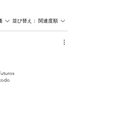
価
並び替え：
関連度順
futuros
 todo