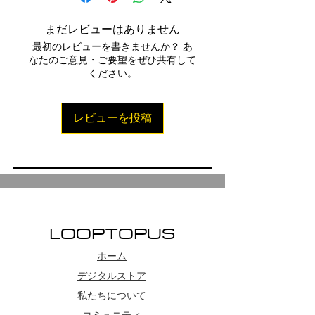
ージョンが必要です。無料版の
Kontakt Playerは機能制限があ
まだレビューはありません
り、「DEMO」警告が表示される
最初のレビューを書きませんか？ あ
可能性があるため推奨されませ
なたのご意見・ご要望をぜひ共有して
ください。
ん。本製品にはシリアル番号や追
加認証は不要です。購入完了後、
ダウンロードリンクが購入時に登
レビューを投稿
録されたメールアドレスに送信さ
れ、有効期限は30日間です。お支
払い方法として、PayPal、デビッ
トカード、クレジットカード（分
割払いも可能）をご利用いただけ
ます。
LOOPTOPUS
ホーム
デジタルストア
私たちについて