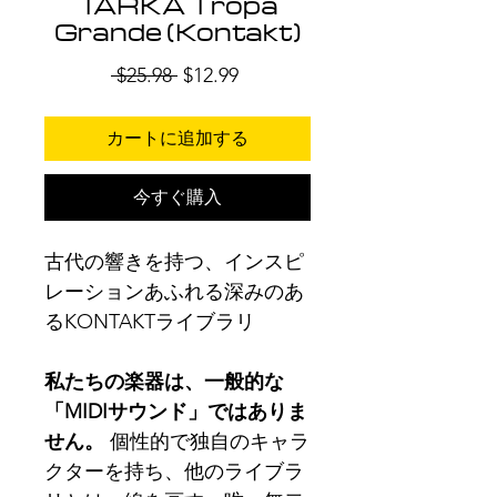
TARKA Tropa
Grande (Kontakt)
通
セ
 $25.98 
$12.99
常
ー
価
ル
カートに追加する
格
価
格
今すぐ購入
古代の響きを持つ、インスピ
レーションあふれる深みのあ
るKONTAKTライブラリ
私たちの楽器は、一般的な
「MIDIサウンド」ではありま
せん。
個性的で独自のキャラ
クターを持ち、他のライブラ