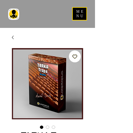
ME
NU