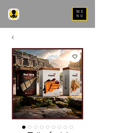
ME
NU