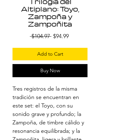
Trilogía del
Altiplano: Toyo,
Zampoña y
Zampoñita
Regular
Sale
 $104.97 
$94.99
Price
Price
Add to Cart
Buy Now
Tres registros de la misma
tradición se encuentran en
este set: el Toyo, con su
sonido grave y profundo; la
Zampoña, de timbre cálido y
resonancia equilibrada; y la
Zampoñita, ligera y brillante