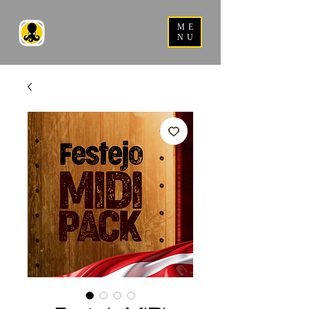
ME
NU