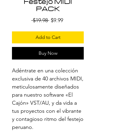
Festejo MIDI
PACK
Regular
Sale
 $19.98 
$9.99
Price
Price
Add to Cart
Buy Now
Adéntrate en una colección
exclusiva de 40 archivos MIDI,
meticulosamente diseñados
para nuestro software «El
Cajón» VST/AU, y da vida a
tus proyectos con el vibrante
y contagioso ritmo del festejo
peruano.