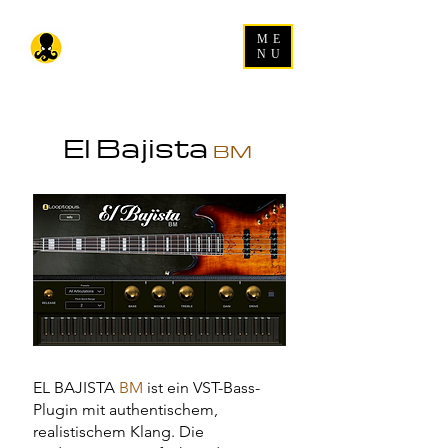
ME
NU
El Bajista
BM
EL BAJI
STA
BM
ist ein VST-Bass-
Plugin mit authentischem,
realistischem Klang. Die