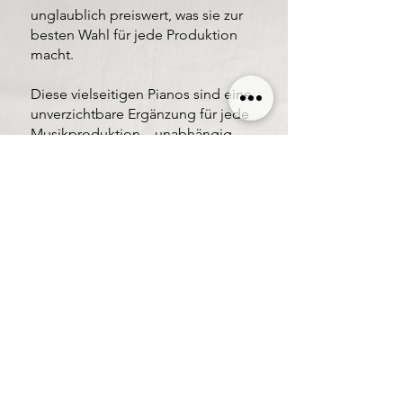
unglaublich preiswert, was sie zur
besten Wahl für jede Produktion
macht.
Diese vielseitigen Pianos sind eine
unverzichtbare Ergänzung für jede
Musikproduktion – unabhängig
vom Genre. Mit Pianos Looptopus
erhältst du Qualität und Effizienz,
ohne dein Budget zu sprengen.
Gran Piano Tango
Grand Piano Folk
Piano M1 Pop Ballad