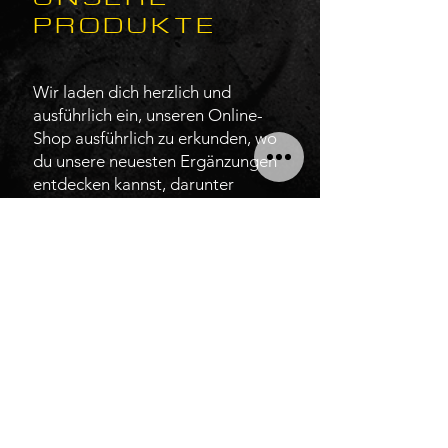
PRODUKTE
Wir laden dich herzlich und
ausführlich ein, unseren Online-
Shop ausführlich zu erkunden, wo
du unsere neuesten Ergänzungen
entdecken kannst, darunter
spannende Kontakt-Libraries und
VST-Audio-Software.
Hier findest du erstaunliche
Rabatte und saisonale Angebote,
die darauf ausgelegt sind, dir die
kreativen Werkzeuge zu bieten,
die du brauchst.