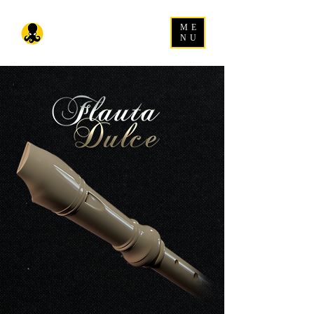
ME
NU