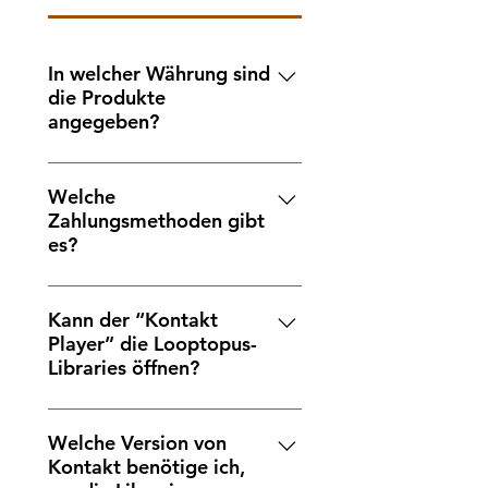
In welcher Währung sind
die Produkte
angegeben?
In USD-Dollar.
Welche
Zahlungsmethoden gibt
es?
PayPal und Debit-/Kreditkarte (in
Raten).
Kann der “Kontakt
Player” die Looptopus-
Libraries öffnen?
Ja, aber da es sich um eine
kostenlose Version von Native
Welche Version von
Kontakt benötige ich,
Instruments handelt, wird beim