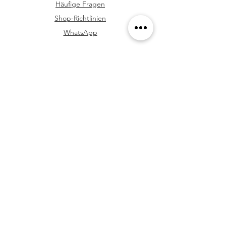
Häufige Fragen
Shop-Richtlinien
WhatsApp
FOLGE UNS
Facebook
Youtube
Instagram
TikTok
NEWSLETTER
Jetzt abonnieren