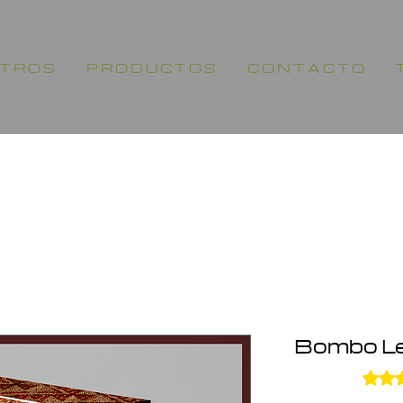
T R O S
P R O D U C T O S
C O N T A C T O
T
Bombo Le
Según 