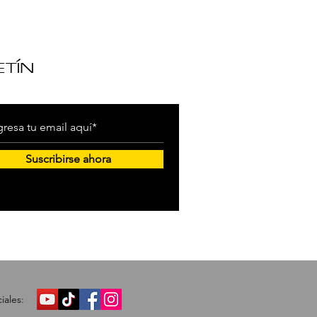
ETÍN
Suscribirse ahora
ales: