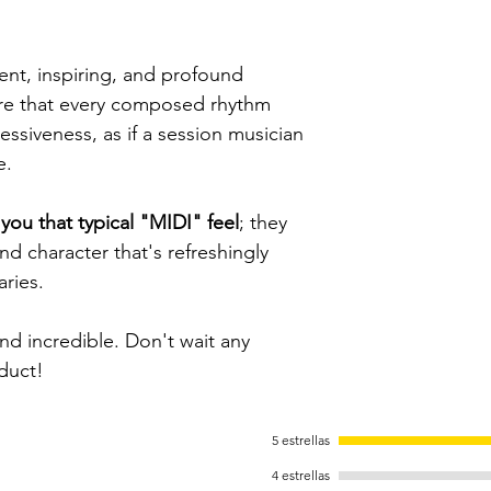
ient, inspiring, and profound
sure that every composed rhythm
ssiveness, as if a session musician
e.
you that typical "MIDI" feel
; they
and character that's refreshingly
aries.
d incredible. Don't wait any
duct!
5 estrellas
4 estrellas