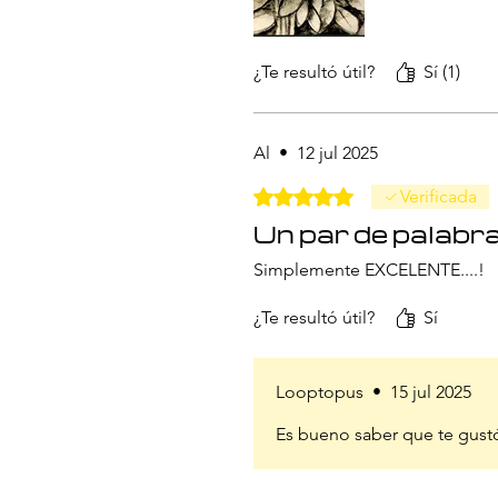
¿Te resultó útil?
Sí (1)
Al
•
12 jul 2025
Obtuvo 5 de 5 estrellas.
Verificada
Un par de palabras
Simplemente EXCELENTE....!
¿Te resultó útil?
Sí
Looptopus
•
15 jul 2025
Es bueno saber que te gustó