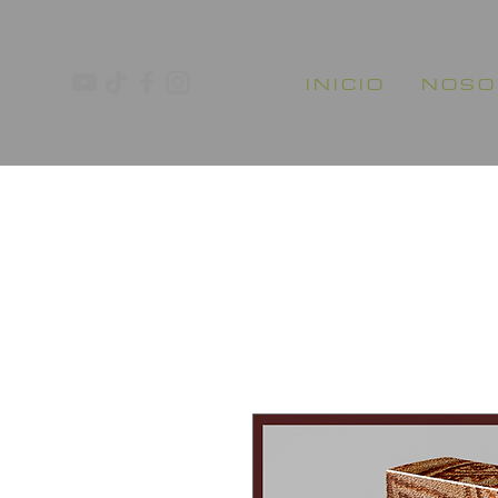
I N I C I O
N O S O 