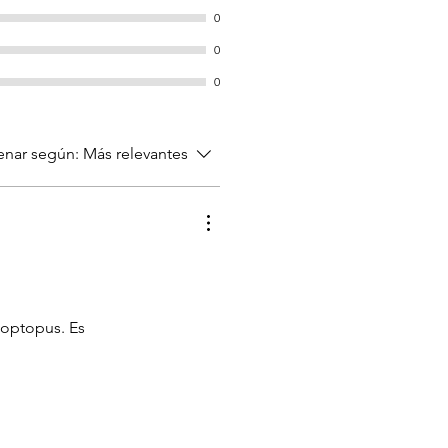
0
0
0
nar según:
Más relevantes
optopus. Es