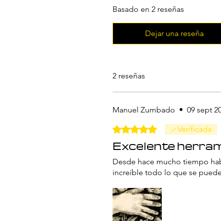
Basado en 2 reseñas
Dejar una reseña
2 reseñas
Manuel Zumbado
•
09 sept 2
Obtuvo 5 de 5 estrellas.
Verificada
Excelente herra
Desde hace mucho tiempo habí
increíble todo lo que se pued