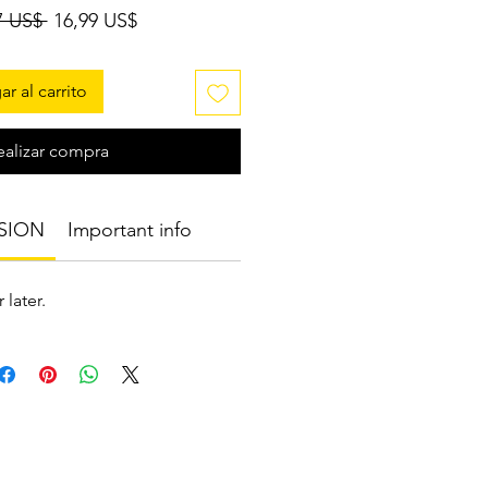
Precio
Precio
7 US$ 
16,99 US$
de
oferta
r al carrito
ealizar compra
SION
Important info
 later.