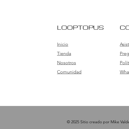
LOOPTOPUS
C
Inicio
Asis
Tienda
Preg
Nosotros
Polí
Comunidad
Wha
© 2025 Sitio creado por Mike Val