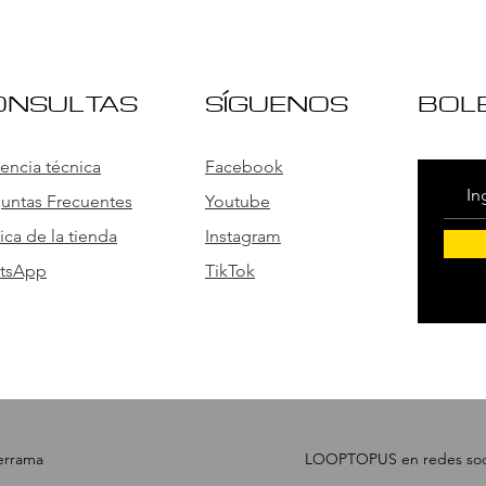
ONSULTAS
SÍGUENOS
BOL
tencia técnica
Facebook
untas Frecuentes
Youtube
tica de la tienda
Instagram
tsApp
TikTok
derrama
LOOPTOPUS en redes soci