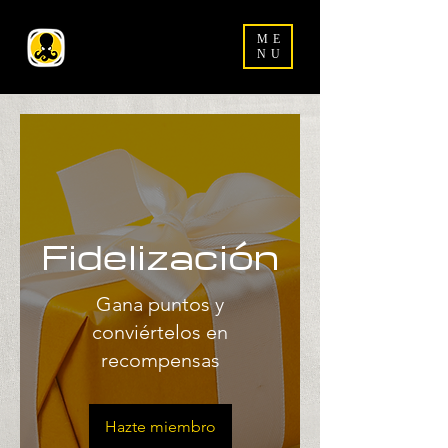
ME
NU
Fidelización
Gana puntos y
conviértelos en
recompensas
Hazte miembro