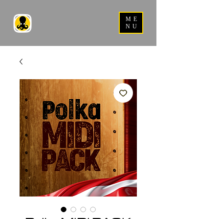
ME
NU