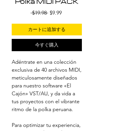
Polka MIDI PACK
通
セ
 $19.98 
$9.99
常
ー
価
ル
カートに追加する
格
価
格
今すぐ購入
Adéntrate en una colección
exclusiva de 40 archivos MIDI,
meticulosamente diseñados
para nuestro software «El
Cajón» VST/AU, y da vida a
tus proyectos con el vibrante
ritmo de la polka peruana.
Para optimizar tu experiencia,