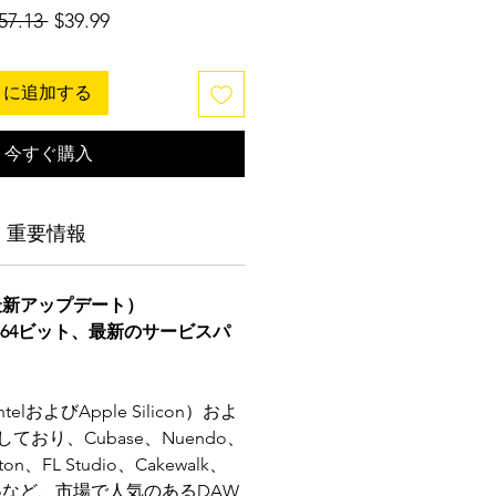
通
セ
57.13 
$39.99
常
ー
価
ル
トに追加する
格
価
格
今すぐ購入
重要情報
（最新アップデート）
以降（64ビット、最新のサービスパ
elおよびApple Silicon）およ
しており、Cubase、Nuendo、
ton、FL Studio、Cakewalk、
c Proなど、市場で人気のあるDAW