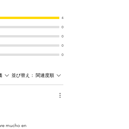
4
0
0
0
0
価
並び替え：
関連度順
tare mucho en