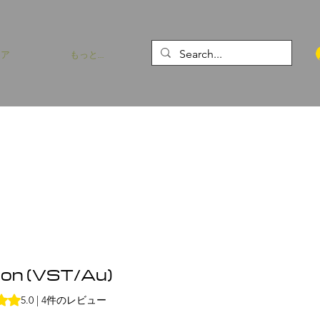
トア
もっと…
jon (VST/Au)
件のレビューに基づき、5つ星中5.0です。
5.0 | 4件のレビュー