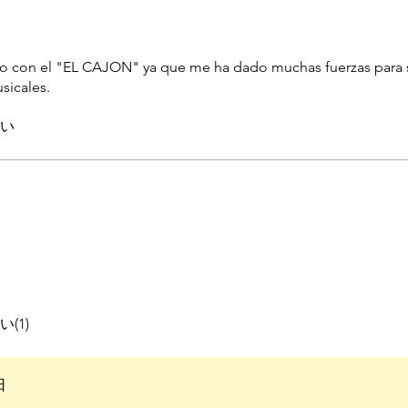
ます。
o con el "EL CAJON" ya que me ha dado muchas fuerzas para 
sicales.
い
ます。
い(1)
日