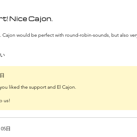
ます。
t! Nice Cajon.
ty. Cajon would be perfect with round-robin-sounds, but also ver
い
9日
 you liked the support and El Cajon.
o us!
月05日