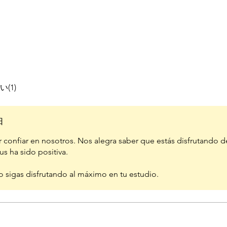
い(1)
日
r confiar en nosotros. Nos alegra saber que estás disfrutando d
s ha sido positiva.
o sigas disfrutando al máximo en tu estudio.