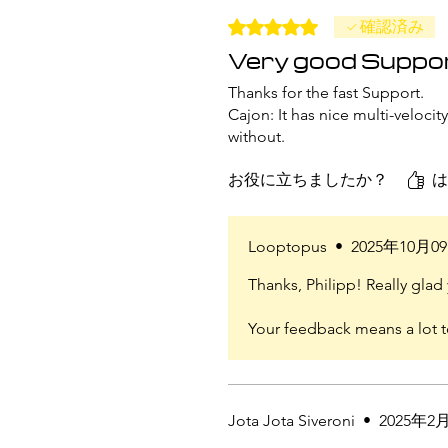
5つ星のうち5と評価されてい
確認済み
Very good Suppor
Thanks for the fast Support.
Cajon: It has nice multi-veloci
without.
お役に立ちましたか？
は
Looptopus
•
2025年10月0
Thanks, Philipp! Really glad
Your feedback means a lot t
Jota Jota Siveroni
•
2025年2