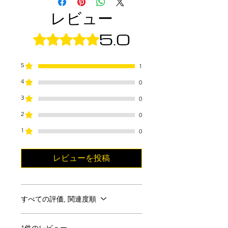
ToolsやLogic Proを使用する場
レビュー
本製品は、Mac（Intelおよび
合、AUコンポーネントを開こう
Apple Silicon）およびWindows
5.0
とするとクラッシュする可能性が
5つ星のうち5と評価されています。
に対応しており、Cubase、
あります。
Nuendo、Studio One、
Ableton、FL Studio、
5
1
そのため、VST3はPatchWorksや
Cakewalk、Reason、Logic Proな
4
Metapluginなどのサードパーテ
0
ど、市場で人気のあるDAWとシ
ィ製プラグインを通して開くこと
3
0
ームレスに統合できます。
を強く推奨します。現在、これら
2
0
のDAWにおけるユーザー体験の
※Pro Toolsで使用する場合は、
1
向上に取り組んでいます。
0
PatchWorksまたはMetapluginが
必要です（本製品には含まれてお
レビューを投稿
りません）。
すべての評価, 関連度順
1件のレビュー