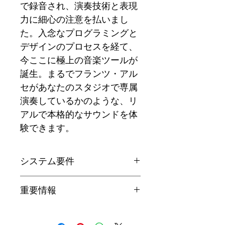
で録音され、演奏技術と表現
力に細心の注意を払いまし
た。入念なプログラミングと
デザインのプロセスを経て、
今ここに極上の音楽ツールが
誕生。まるでフランツ・アル
セがあなたのスタジオで専属
演奏しているかのような、リ
アルで本格的なサウンドを体
験できます。
システム要件
macOS 12以降（最新アップデー
重要情報
ト）
Windows 10以降（64ビット、最
古いMacオペレーティングシステ
新のサービスパック）
ム（Intelチップ搭載）でPro