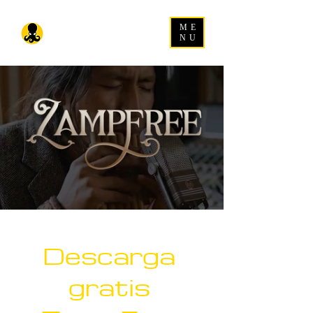
ME
NU
Descarga 
gratis 