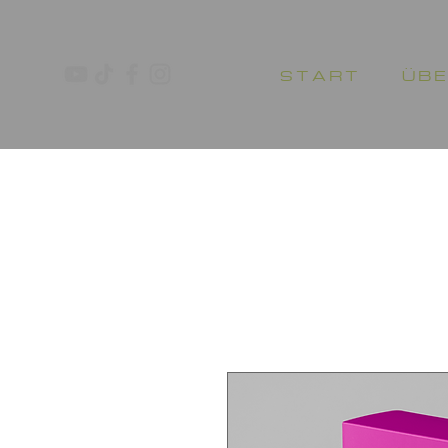
S T A R T
Ü B E