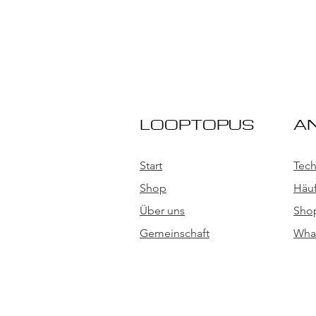
LOOPTOPUS
A
Start
Tech
Shop
Häuf
Über uns
Shop
Gemeinschaft
Wha