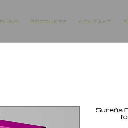
 R U N S
P R O D U K T E
K O N T A K T
S
Sureña 
f