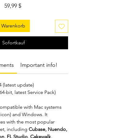
Preis
59,99 $
n Warenkorb
Sofortkauf
ements
Important info!
 (latest update)
4-bit, latest Service Pack)
compatible with Mac systems
licon) and Windows. It
tes with the most popular
t, including
Cubase, Nuendo,
n, FL Studio, Cakewalk,