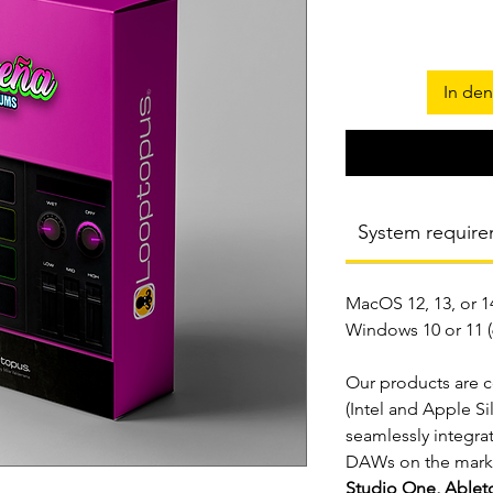
In de
System requir
MacOS 12, 13, or 14
Windows 10 or 11 (6
Our products are 
(Intel and Apple Si
seamlessly integra
DAWs on the marke
Studio One, Ableto