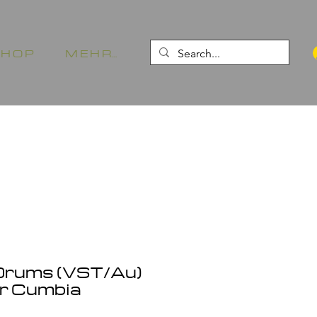
 H O P
M E H R…
Drums (VST/Au)
or Cumbia