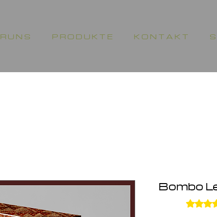
 R U N S
P R O D U K T E
K O N T A K T
S
Bombo Le
Das Ratin