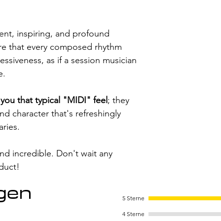
ient, inspiring, and profound
sure that every composed rhythm
ssiveness, as if a session musician
e.
you that typical "MIDI" feel
; they
and character that's refreshingly
aries.
d incredible. Don't wait any
duct!
gen
5 Sterne
4 Sterne