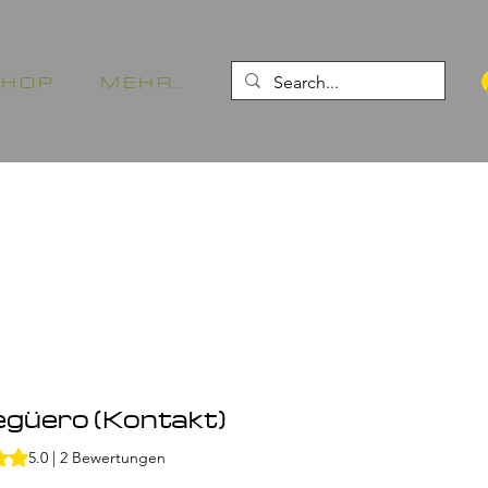
 H O P
M E H R…
güero (Kontakt)
g beträgt 5.0 von fünf Sternen, basierend auf 2 Bewertungen.
5.0 | 2 Bewertungen