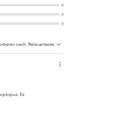
0
0
0
ortieren nach:
Relevanteste
optopus. Es