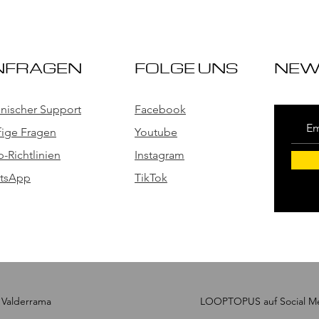
NFRAGEN
FOLGE UNS
NEW
nischer Support
Facebook
ige Fragen
Youtube
-Richtlinien
Instagram
tsApp
TikTok
 Valderrama
LOOPTOPUS auf Social Me