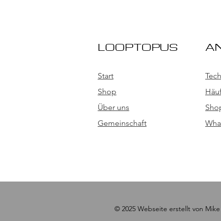
LOOPTOPUS
A
Start
Tech
Shop
Häuf
Über uns
Shop
Gemeinschaft
Wha
© 2025 Webseite erstellt von Mike