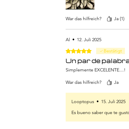
War das hilfreich?
Ja (1)
Al
•
12. Juli 2025
Mit 5 von 5 Sternen bewertet.
Bestätigt
Un par de palabras
Simplemente EXCELENTE....!
War das hilfreich?
Ja
Looptopus
•
15. Juli 2025
Es bueno saber que te gustó