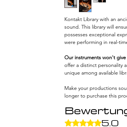
Kontakt Library with an anc
sound. This library will en
possesses exceptional expre
were performing in real-tim
Our instruments won't give 
offer a distinct personality 
unique among available libr
Make your productions soun
longer to purchase this pro
Bewertun
5.0
Mit 5 von 5 Sternen bewertet.