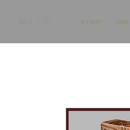
S T A R T
Ü B E